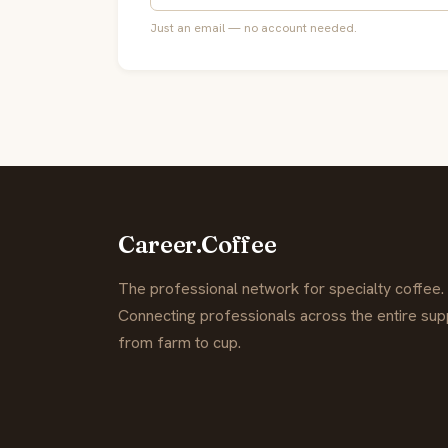
Just an email — no account needed.
Career.Coffee
The professional network for specialty coffee.
Connecting professionals across the entire supp
from farm to cup.