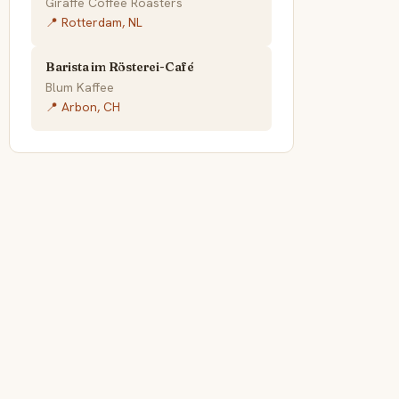
Giraffe Coffee Roasters
📍 Rotterdam, NL
Barista im Rösterei-Café
Blum Kaffee
📍 Arbon, CH