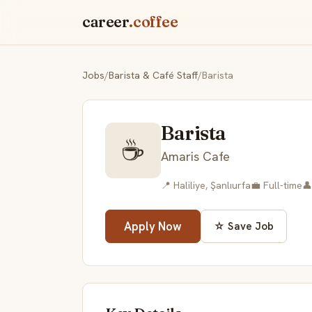
career
.coffee
Jobs
/
Barista & Café Staff
/
Barista
Barista
☕
Amaris Cafe
📍 Haliliye, Şanlıurfa
💼 Full-time
👤
Apply Now
☆ Save Job