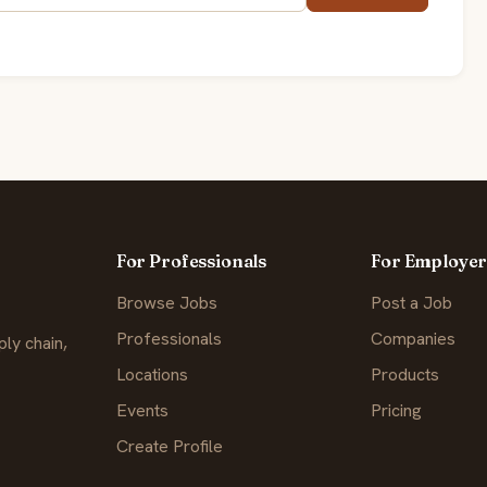
For Professionals
For Employer
Browse Jobs
Post a Job
Professionals
Companies
ly chain,
Locations
Products
Events
Pricing
Create Profile