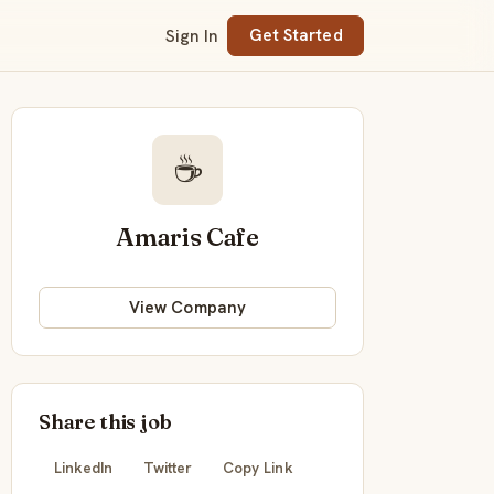
Sign In
Get Started
☕
Amaris Cafe
View Company
Share this job
LinkedIn
Twitter
Copy Link