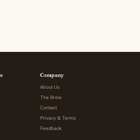
s
Company
About Us
The Brew
Contact
Privacy & Terms
Feedback