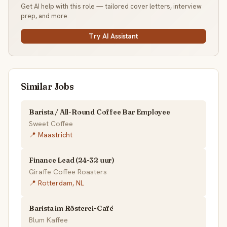
Get AI help with this role — tailored cover letters, interview
prep, and more.
Try AI Assistant
Similar Jobs
Barista / All-Round Coffee Bar Employee
Sweet Coffee
📍 Maastricht
Finance Lead (24-32 uur)
Giraffe Coffee Roasters
📍 Rotterdam, NL
Barista im Rösterei-Café
Blum Kaffee