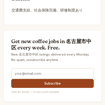
交通費支給、社会保険完備、研修制度あり
Get new coffee jobs in 名古屋市中
区 every week. Free.
New 名古屋市中区 listings delivered every Monday.
No spam, unsubscribe anytime.
Subscribe
Just an email — no account needed.