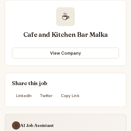
☕
Cafe and Kitchen Bar Malka
View Company
Share this job
LinkedIn
Twitter
Copy Link
AI Job Assistant
☕