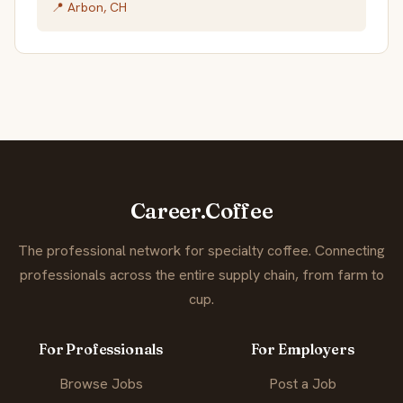
📍 Arbon, CH
Career.Coffee
The professional network for specialty coffee. Connecting
professionals across the entire supply chain, from farm to
cup.
For Professionals
For Employers
Browse Jobs
Post a Job