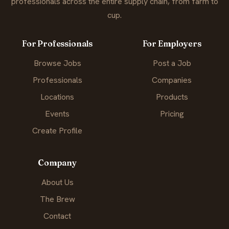
professionals across the entire supply chain, from farm to
cup.
For Professionals
For Employers
Browse Jobs
Post a Job
Professionals
Companies
Locations
Products
Events
Pricing
Create Profile
Company
About Us
The Brew
Contact