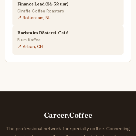
Finance Lead (24-32 uur)
Giraffe Coffee Roasters
📍 Rotterdam, NL
Barista im Rösterei-Café
Blum Kaffee
📍 Arbon, CH
Career.Coffee
The professional network for specialty coffee. Connecting