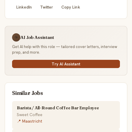
LinkedIn
Twitter
Copy Link
AI Job Assistant
☕
Get AI help with this role — tailored cover letters, interview
prep, and more.
Try AI Assistant
Similar Jobs
Barista / All-Round Coffee Bar Employee
Sweet Coffee
📍 Maastricht