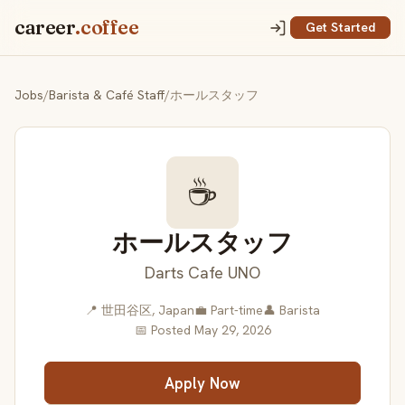
career
.coffee
Get Started
Jobs
/
Barista & Café Staff
/
ホールスタッフ
☕
ホールスタッフ
Darts Cafe UNO
📍 世田谷区, Japan
💼 Part-time
👤 Barista
📅 Posted May 29, 2026
Apply Now