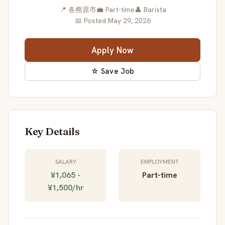
📍 各務原市
💼 Part-time
👤 Barista
📅 Posted May 29, 2026
Apply Now
☆ Save Job
Key Details
SALARY
EMPLOYMENT
¥1,065 -
Part-time
¥1,500/hr