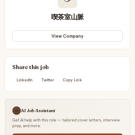
喫茶室山脈
View Company
Share this job
LinkedIn
Twitter
Copy Link
AI Job Assistant
☕
Get AI help with this role — tailored cover letters, interview
prep, and more.