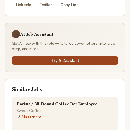
LinkedIn
Twitter
Copy Link
AI Job Assistant
☕
Get AI help with this role — tailored cover letters, interview
prep, and more.
Try AI Assistant
Similar Jobs
Barista / All-Round Coffee Bar Employee
Sweet Coffee
📍 Maastricht