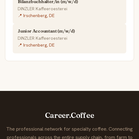
Bilanzbuchhalter/in (m/w/d)
DINZLER Kaffeeroesterei
📍 Irschenberg, DE
Junior Accountant (m/w/d)
DINZLER Kaffeeroesterei
📍 Irschenberg, DE
Career.Coffee
The professional network for specialty coffee. Connecting
professionals across the entire supply chain, from farm to