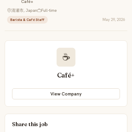
Café+
清瀬市, Japan
Full-time
May 29, 2026
Barista & Café Staff
☕
Café+
View Company
Share this job