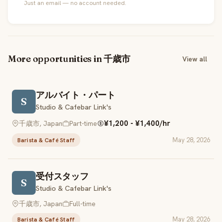
Just an email — no account needed.
More opportunities in 千歳市
View all
アルバイト・パート
S
Studio & Cafebar Link's
¥1,200 - ¥1,400/hr
千歳市, Japan
Part-time
May 28, 2026
Barista & Café Staff
受付スタッフ
S
Studio & Cafebar Link's
千歳市, Japan
Full-time
May 28, 2026
Barista & Café Staff