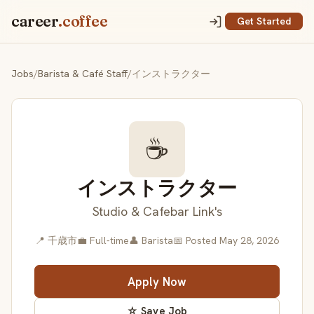
career
.coffee
Get Started
Jobs
/
Barista & Café Staff
/
インストラクター
☕
インストラクター
Studio & Cafebar Link's
📍 千歳市
💼 Full-time
👤 Barista
📅 Posted May 28, 2026
Apply Now
☆ Save Job