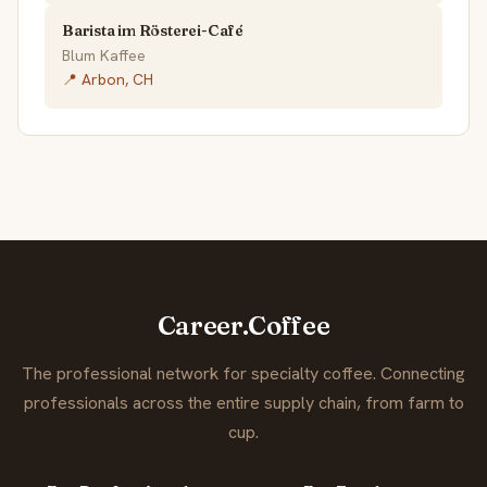
Barista im Rösterei-Café
Blum Kaffee
📍 Arbon, CH
Career.Coffee
The professional network for specialty coffee. Connecting
professionals across the entire supply chain, from farm to
cup.