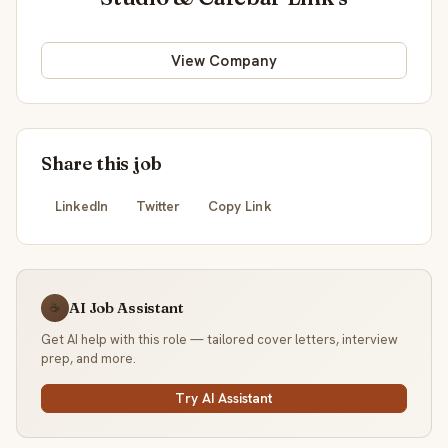
View Company
Share this job
LinkedIn
Twitter
Copy Link
AI Job Assistant
☕
Get AI help with this role — tailored cover letters, interview
prep, and more.
Try AI Assistant