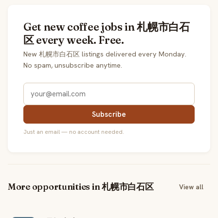
Get new coffee jobs in 札幌市白石
区 every week. Free.
New 札幌市白石区 listings delivered every Monday.
No spam, unsubscribe anytime.
Subscribe
Just an email — no account needed.
More opportunities in 札幌市白石区
View all