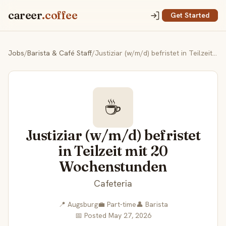
career
.coffee
Get Started
Jobs
/
Barista & Café Staff
/
Justiziar (w/m/d) befristet in Teilzeit mit 20 Wochenstunden
☕
Justiziar (w/m/d) befristet
in Teilzeit mit 20
Wochenstunden
Cafeteria
📍 Augsburg
💼 Part-time
👤 Barista
📅 Posted May 27, 2026