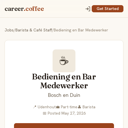
career
.coffee
Get Started
Jobs
/
Barista & Café Staff
/
Bediening en Bar Medewerker
☕
Bediening en Bar
Medewerker
Bosch en Duin
📍 Udenhout
💼 Part-time
👤 Barista
📅 Posted May 27, 2026