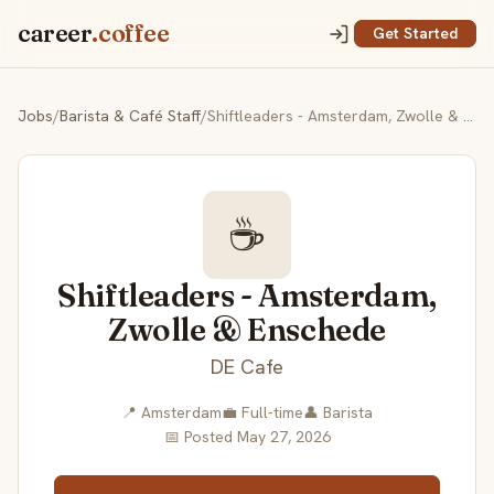
career
.coffee
Get Started
Jobs
/
Barista & Café Staff
/
Shiftleaders - Amsterdam, Zwolle & Enschede
☕
Shiftleaders - Amsterdam,
Zwolle & Enschede
DE Cafe
📍 Amsterdam
💼 Full-time
👤 Barista
📅 Posted May 27, 2026