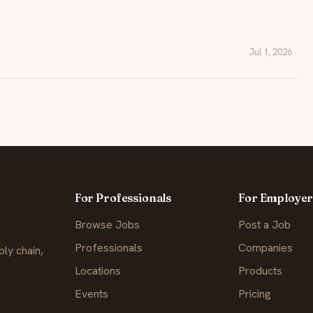
Jul 1, 2026
For Professionals
For Employer
Browse Jobs
Post a Job
Professionals
Companies
ly chain,
Locations
Products
Events
Pricing