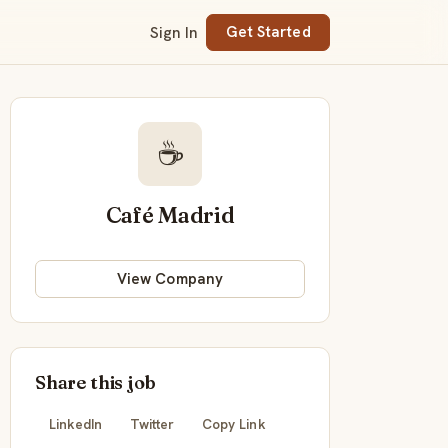
Sign In
Get Started
☕
Café Madrid
View Company
Share this job
LinkedIn
Twitter
Copy Link