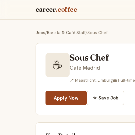
career
.coffee
Jobs
/
Barista & Café Staff
/
Sous Chef
Sous Chef
☕
Café Madrid
📍 Maastricht, Limburg
💼 Full-time
Apply Now
☆ Save Job