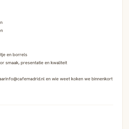
en
en
tje en borrels
or smaak, presentatie en kwaliteit
naarinfo@cafemadrid.nl en wie weet koken we binnenkort