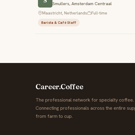
S
Smullers, Amsterdam Centraal
Maastricht, Netherlands
Full-time
Barista & Café Staff
Career.Coffee
The professional network for specialty coffee.
Connecting professionals across the entire supp
from farm to cup.