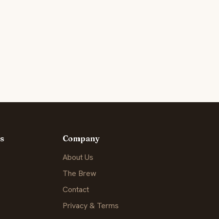
s
Company
About Us
The Brew
Contact
Privacy & Terms