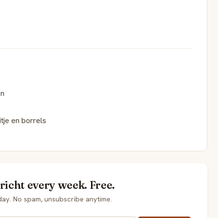
en
tje en borrels
richt every week. Free.
day. No spam, unsubscribe anytime.