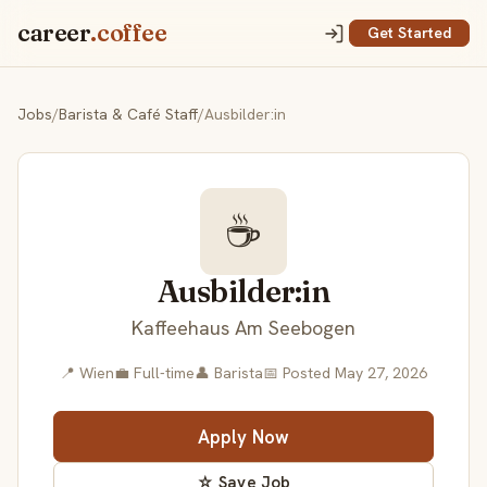
career
.coffee
Get Started
Jobs
/
Barista & Café Staff
/
Ausbilder:in
☕
Ausbilder:in
Kaffeehaus Am Seebogen
📍 Wien
💼 Full-time
👤 Barista
📅 Posted May 27, 2026
Apply Now
☆ Save Job