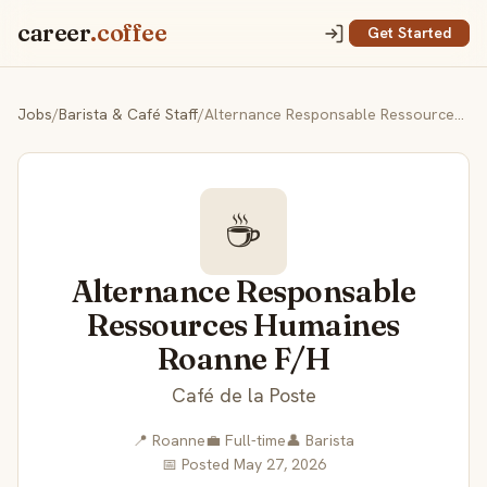
career
.coffee
Get Started
Jobs
/
Barista & Café Staff
/
Alternance Responsable Ressources Humaines Roanne F/H
☕
Alternance Responsable
Ressources Humaines
Roanne F/H
Café de la Poste
📍 Roanne
💼 Full-time
👤 Barista
📅 Posted May 27, 2026