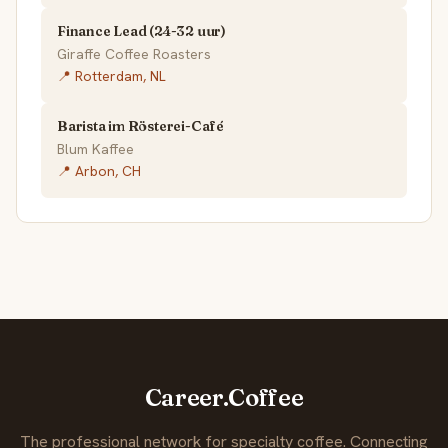
Finance Lead (24-32 uur)
Giraffe Coffee Roasters
📍 Rotterdam, NL
Barista im Rösterei-Café
Blum Kaffee
📍 Arbon, CH
Career.Coffee
The professional network for specialty coffee. Connecting