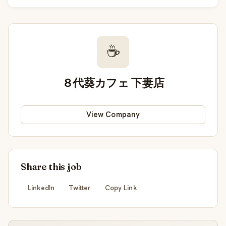
☕
８代葵カフェ 下妻店
View Company
Share this job
LinkedIn
Twitter
Copy Link