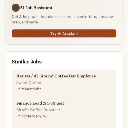
AI Job Assistant
☕
Get AI help with this role — tailored cover letters, interview
prep, and more.
Try AI Assistant
Similar Jobs
Barista / All-Round Coffee Bar Employee
Sweet Coffee
📍 Maastricht
Finance Lead (24-32 uur)
Giraffe Coffee Roasters
📍 Rotterdam, NL