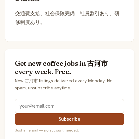
交通費支給、社会保険完備、社員割引あり、研
修制度あり。
Get new coffee jobs in 古河市
every week. Free.
New 古河市 listings delivered every Monday. No
spam, unsubscribe anytime.
Subscribe
Just an email — no account needed.