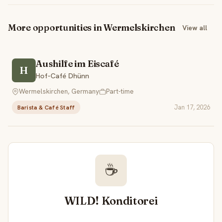
More opportunities in Wermelskirchen
View all
Aushilfe im Eiscafé
H
Hof-Café Dhünn
Wermelskirchen, Germany
Part-time
Jan 17, 2026
Barista & Café Staff
☕
WILD! Konditorei