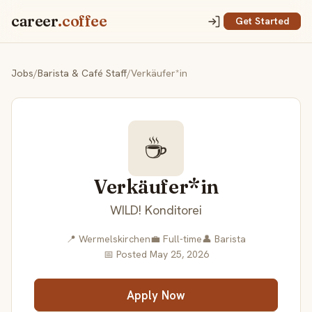
career
.coffee
Get Started
Jobs
/
Barista & Café Staff
/
Verkäufer*in
☕
Verkäufer*in
WILD! Konditorei
📍 Wermelskirchen
💼 Full-time
👤 Barista
📅 Posted May 25, 2026
Apply Now