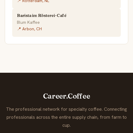
📍 Rotterdam, NL
Barista im Rösterei-Café
Blum Kaffee
📍 Arbon, CH
Career.Coffee
The professional network for specialty coffee. Connecting
professionals across the entire supply chain, from farm to
cup.