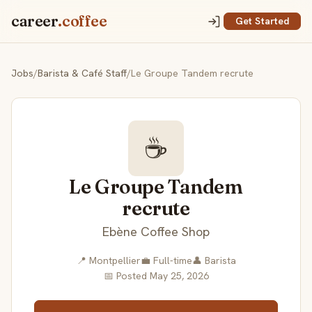
career
.coffee
Get Started
Jobs
/
Barista & Café Staff
/
Le Groupe Tandem recrute
☕
Le Groupe Tandem
recrute
Ebène Coffee Shop
📍 Montpellier
💼 Full-time
👤 Barista
📅 Posted May 25, 2026