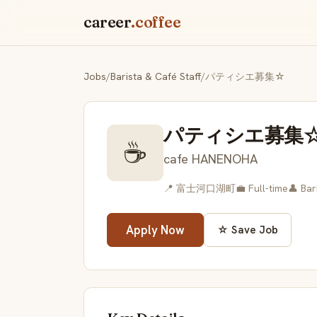
career
.coffee
Jobs
/
Barista & Café Staff
/
パティシエ募集☆
パティシエ募集
☕
cafe HANENOHA
📍 富士河口湖町
💼 Full-time
👤 Bar
Apply Now
☆ Save Job