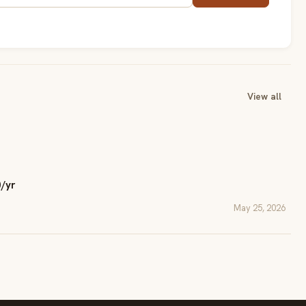
View all
0/yr
May 25, 2026