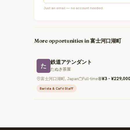
Just an email — no account needed.
More opportunities in 富士河口湖町
鉄道アテンダント
た
たぬき茶屋
¥3 - ¥229,00
富士河口湖町, Japan
Full-time
Barista & Café Staff