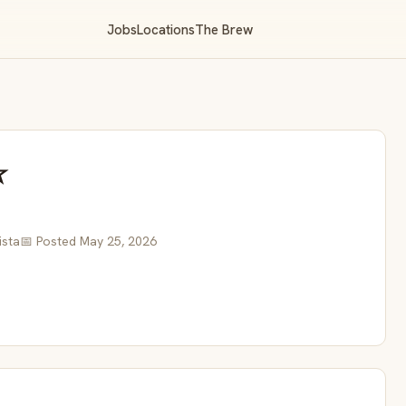
Jobs
Locations
The Brew
☆
ista
📅 Posted May 25, 2026