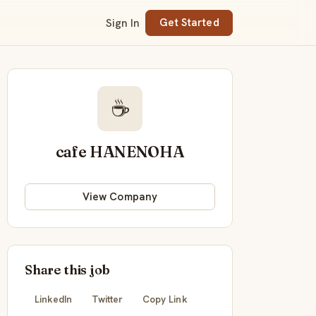
Sign In
Get Started
☕
cafe HANENOHA
View Company
Share this job
LinkedIn
Twitter
Copy Link