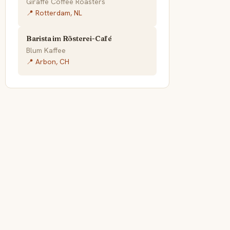
Giraffe Coffee Roasters
📍 Rotterdam, NL
Barista im Rösterei-Café
Blum Kaffee
📍 Arbon, CH