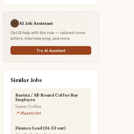
AI Job Assistant
☕
Get AI help with this role — tailored cover
letters, interview prep, and more.
Try AI Assistant
Similar Jobs
Barista / All-Round Coffee Bar
Employee
Sweet Coffee
📍 Maastricht
Finance Lead (24-32 uur)