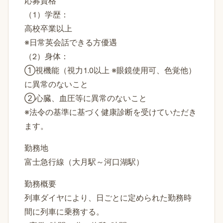
応募資格
（1）学歴：
高校卒業以上
※日常英会話できる方優遇
（2）身体：
①視機能（視力1.0以上 ※眼鏡使用可、色覚他）
に異常のないこと
②心臓、血圧等に異常のないこと
※法令の基準に基づく健康診断を受けていただき
ます。
勤務地
富士急行線（大月駅～河口湖駅）
勤務概要
列車ダイヤにより、日ごとに定められた勤務時
間に列車に乗務する。