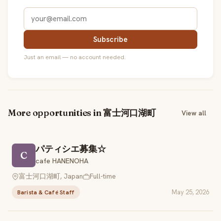
Subscribe
Just an email — no account needed.
More opportunities in 富士河口湖町
View all
パティシエ募集☆
C
cafe HANENOHA
富士河口湖町, Japan
Full-time
May 25, 2026
Barista & Café Staff