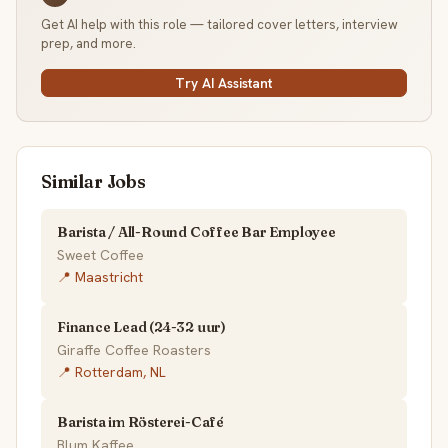
Get AI help with this role — tailored cover letters, interview
prep, and more.
Try AI Assistant
Similar Jobs
Barista / All-Round Coffee Bar Employee
Sweet Coffee
📍 Maastricht
Finance Lead (24-32 uur)
Giraffe Coffee Roasters
📍 Rotterdam, NL
Barista im Rösterei-Café
Blum Kaffee