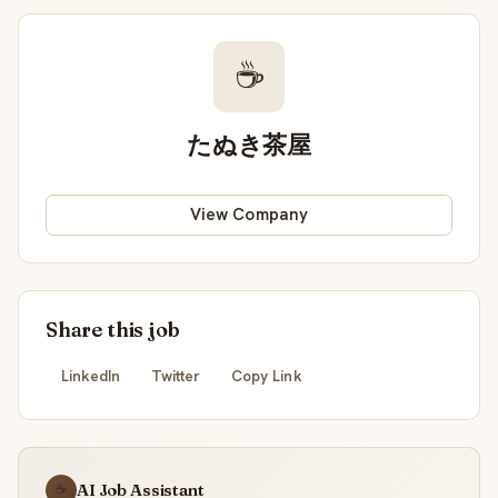
☕
たぬき茶屋
View Company
Share this job
LinkedIn
Twitter
Copy Link
AI Job Assistant
☕