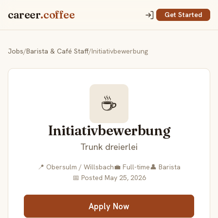
career
.coffee
Get Started
Jobs
/
Barista & Café Staff
/
Initiativbewerbung
☕
Initiativbewerbung
Trunk dreierlei
📍 Obersulm / Willsbach
💼 Full-time
👤 Barista
📅 Posted May 25, 2026
Apply Now