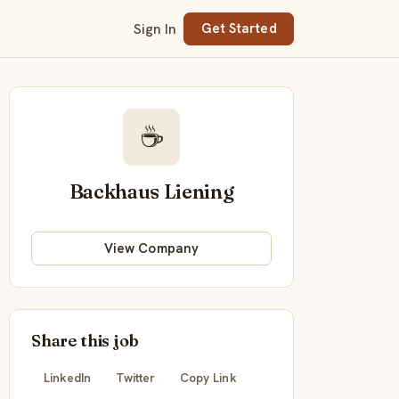
Sign In
Get Started
☕
Backhaus Liening
View Company
Share this job
LinkedIn
Twitter
Copy Link