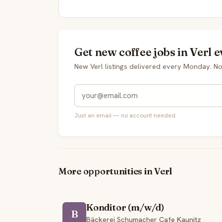
Get new coffee jobs in Verl e
New Verl listings delivered every Monday. N
Just an email — no account needed.
More opportunities in Verl
Konditor (m/w/d)
B
Bäckerei Schumacher Cafe Kaunitz