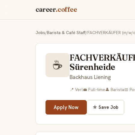
career
.coffee
Jobs
/
Barista & Café Staff
/
FACHVERKÄUFER (m/w/d) 
FACHVERKÄUFER
☕
Sürenheide
Backhaus Liening
📍 Verl
💼 Full-time
👤 Barista
📅 Po
Apply Now
☆ Save Job