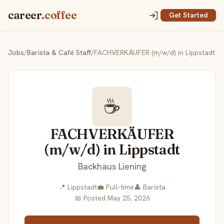
career
.coffee
Get Started
Jobs
/
Barista & Café Staff
/
FACHVERKÄUFER (m/w/d) in Lippstadt
☕
FACHVERKÄUFER
(m/w/d) in Lippstadt
Backhaus Liening
📍 Lippstadt
💼 Full-time
👤 Barista
📅 Posted May 25, 2026