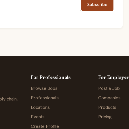
Subscribe
For Professionals
For Employer
Browse Jobs
Post a Job
Professionals
Companies
ly chain,
Locations
Products
Events
Pricing
Create Profile