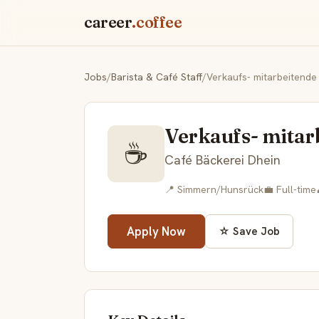
career
.coffee
Jobs
/
Barista & Café Staff
/
Verkaufs- mitarbeitend
Verkaufs- mita
☕
Café Bäckerei Dhein
📍 Simmern/Hunsrück
💼 Full-time
Apply Now
☆ Save Job