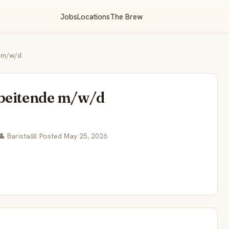
Jobs
Locations
The Brew
e m/w/d
rbeitende m/w/d
👤 Barista
📅 Posted May 25, 2026