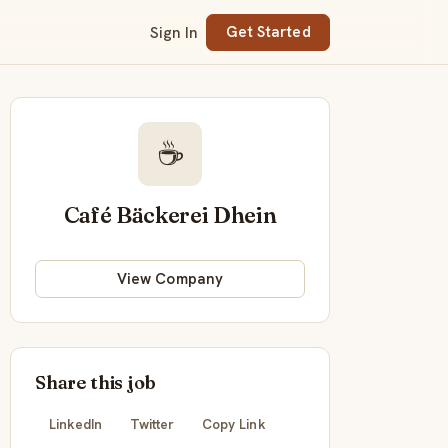
Sign In
Get Started
☕
Café Bäckerei Dhein
View Company
Share this job
LinkedIn
Twitter
Copy Link