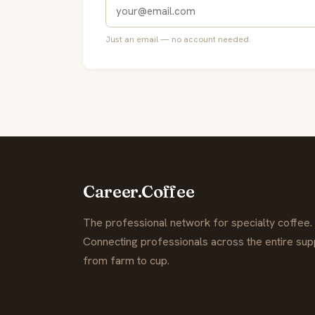
Just an email — no account needed.
Career.Coffee
The professional network for specialty coffee.
Connecting professionals across the entire supp
from farm to cup.