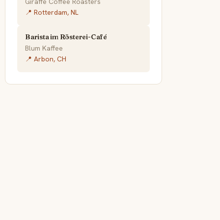
Giraffe Coffee Roasters
📍 Rotterdam, NL
Barista im Rösterei-Café
Blum Kaffee
📍 Arbon, CH