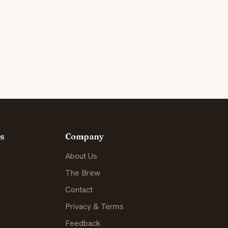
s
Company
About Us
The Brew
Contact
Privacy & Terms
Feedback