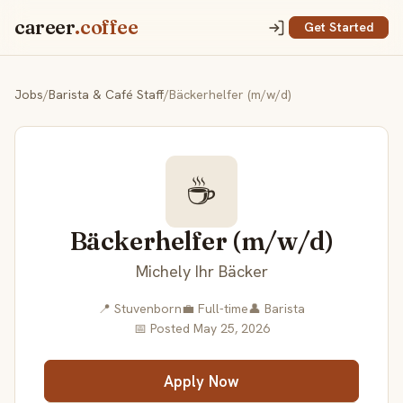
career
.coffee
Get Started
Jobs
/
Barista & Café Staff
/
Bäckerhelfer (m/w/d)
☕
Bäckerhelfer (m/w/d)
Michely Ihr Bäcker
📍 Stuvenborn
💼 Full-time
👤 Barista
📅 Posted May 25, 2026
Apply Now