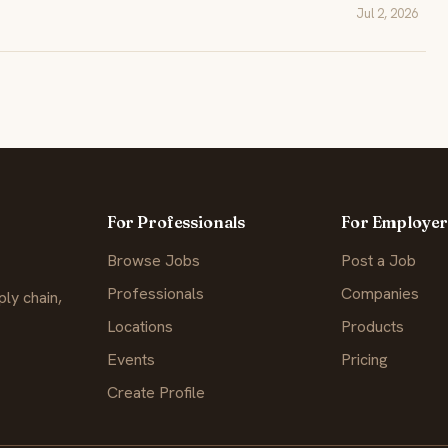
Jul 2, 2026
For Professionals
For Employer
Browse Jobs
Post a Job
Professionals
Companies
ly chain,
Locations
Products
Events
Pricing
Create Profile