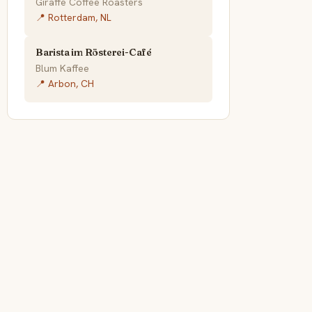
Giraffe Coffee Roasters
📍 Rotterdam, NL
Barista im Rösterei-Café
Blum Kaffee
📍 Arbon, CH