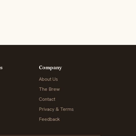
s
Company
About Us
The Brew
Contact
Privacy & Terms
Feedback