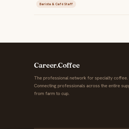
Barista & Café Staff
Career.Coffee
The professional network for specialty coffee.
Connecting professionals across the entire supp
from farm to cup.