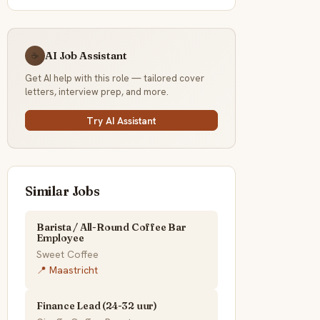
AI Job Assistant
☕
Get AI help with this role — tailored cover
letters, interview prep, and more.
Try AI Assistant
Similar Jobs
Barista / All-Round Coffee Bar
Employee
Sweet Coffee
📍 Maastricht
Finance Lead (24-32 uur)