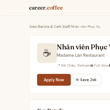
career
.coffee
Jobs
/
Barista & Café Staff
/
Nhân viên Phục Vụ
Nhân viên Phục
☕
Madame Lân Restaurant
📍 Hải Châu, Vietnam
💼 Full-time

Apply Now
☆ Save Job