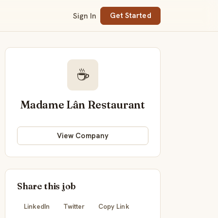
Sign In
Get Started
☕
Madame Lân Restaurant
View Company
Share this job
LinkedIn
Twitter
Copy Link