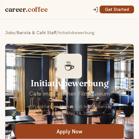
career
.coffee
Get Started
Jobs
/
Barista & Café Staff
/
Initiativbewerbung
☕
Initiativbewerbung
Cafe im Deutschen Filmmuseum
📍 Frankfurt am Main
💼 Full-time
👤 Barista
📅 Posted May 18, 2026
Apply Now