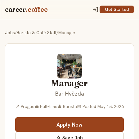
career
.coffee
Get Started
Jobs
/
Barista & Café Staff
/
Manager
Manager
Bar Hvězda
📍 Prague
💼 Full-time
👤 Barista
📅 Posted May 18, 2026
Apply Now
☆ Save Job