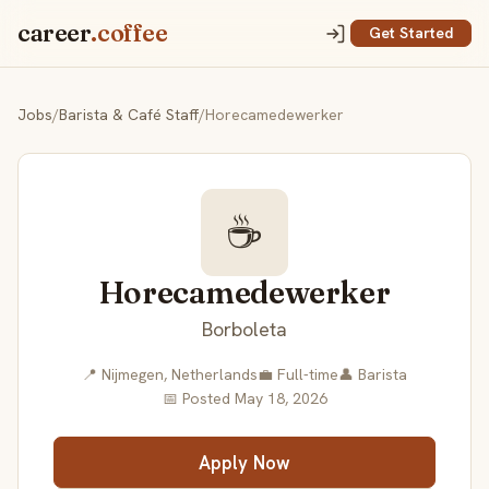
career
.coffee
Get Started
Jobs
/
Barista & Café Staff
/
Horecamedewerker
☕
Horecamedewerker
Borboleta
📍 Nijmegen, Netherlands
💼 Full-time
👤 Barista
📅 Posted May 18, 2026
Apply Now