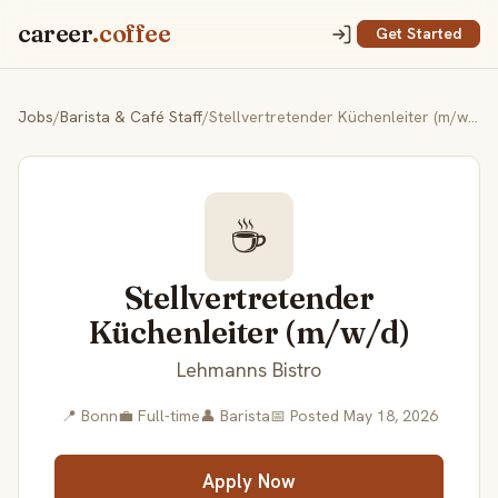
career
.coffee
Get Started
Jobs
/
Barista & Café Staff
/
Stellvertretender Küchenleiter (m/w/d)
☕
Stellvertretender
Küchenleiter (m/w/d)
Lehmanns Bistro
📍 Bonn
💼 Full-time
👤 Barista
📅 Posted May 18, 2026
Apply Now