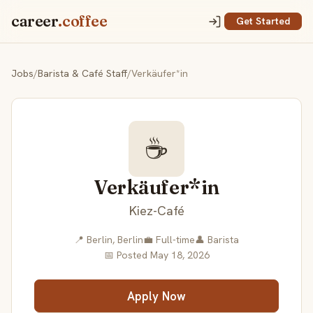
career
.coffee
Get Started
Jobs
/
Barista & Café Staff
/
Verkäufer*in
☕
Verkäufer*in
Kiez-Café
📍 Berlin, Berlin
💼 Full-time
👤 Barista
📅 Posted May 18, 2026
Apply Now