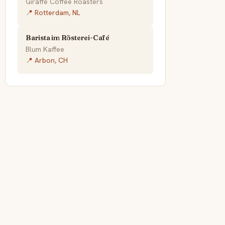
Giraffe Coffee Roasters
📍 Rotterdam, NL
Barista im Rösterei-Café
Blum Kaffee
📍 Arbon, CH