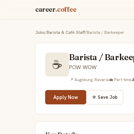
career
.coffee
Jobs
/
Barista & Café Staff
/
Barista / Barkeeper
Barista / Barke
☕
POW WOW
📍 Augsburg, Bavaria
💼 Part-time

Apply Now
☆ Save Job