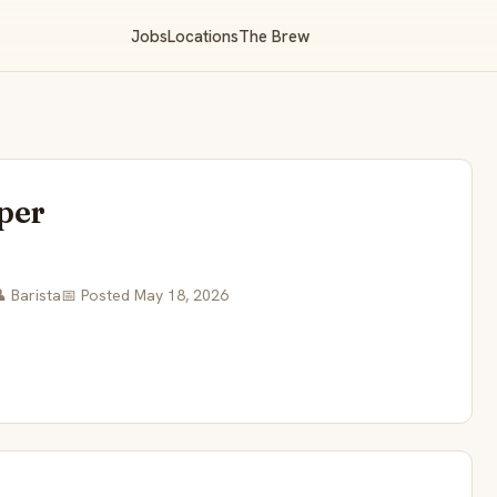
Jobs
Locations
The Brew
eper
 Barista
📅 Posted May 18, 2026