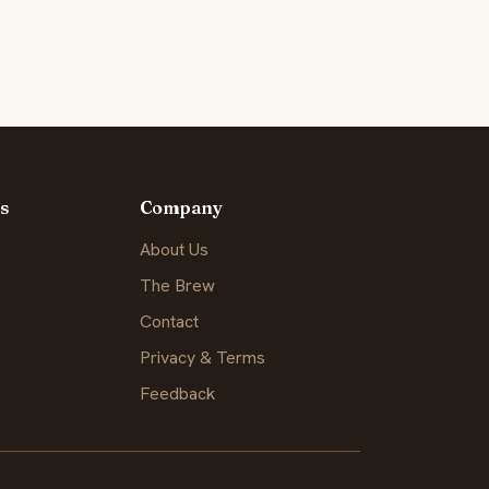
s
Company
About Us
The Brew
Contact
Privacy & Terms
Feedback