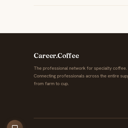
Career.Coffee
The professional network for specialty coffee.
Connecting professionals across the entire supp
from farm to cup.