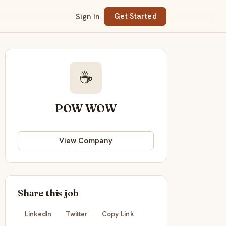
Sign In
Get Started
☕
POW WOW
View Company
Share this job
LinkedIn
Twitter
Copy Link