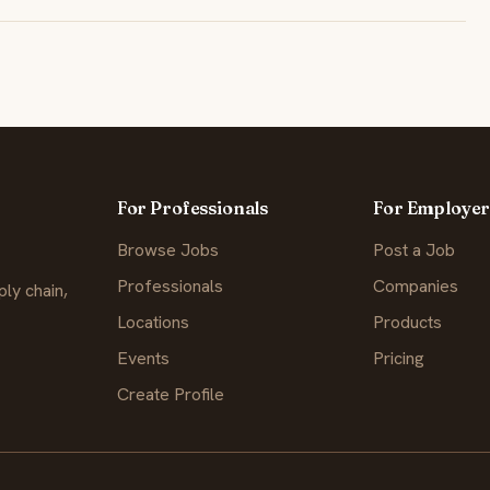
For Professionals
For Employer
Browse Jobs
Post a Job
Professionals
Companies
ly chain,
Locations
Products
Events
Pricing
Create Profile