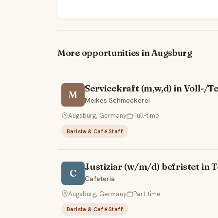
More opportunities in Augsburg
Servicekraft (m,w,d) in Voll-/Te
M
Meikes Schmeckerei
Augsburg, Germany
Full-time
Barista & Café Staff
Justiziar (w/m/d) befristet in
C
Cafeteria
Augsburg, Germany
Part-time
Barista & Café Staff