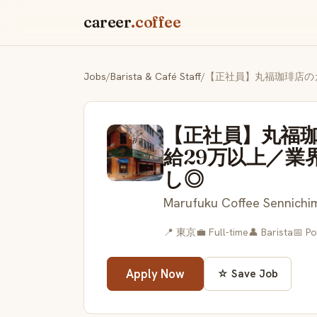
career
.coffee
Jobs
/
Barista & Café Staff
/
【正社員】丸福
給29万以上／業
し◎
Marufuku Coffee Sennichi
📍 東京
💼 Full-time
👤 Barista
📅 P
Apply Now
☆ Save Job