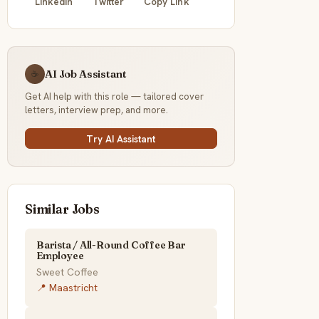
LinkedIn
Twitter
Copy Link
AI Job Assistant
☕
Get AI help with this role — tailored cover
letters, interview prep, and more.
Try AI Assistant
Similar Jobs
Barista / All-Round Coffee Bar
Employee
Sweet Coffee
📍 Maastricht