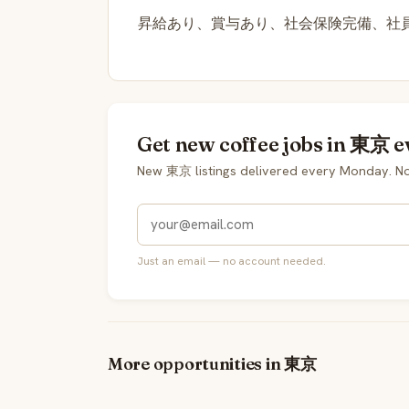
昇給あり、賞与あり、社会保険完備、社
Get new coffee jobs in 東京 e
New 東京 listings delivered every Monday. No
Just an email — no account needed.
More opportunities in 東京