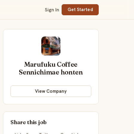
Sign In
Get Started
Marufuku Coffee
Sennichimae honten
View Company
Share this job