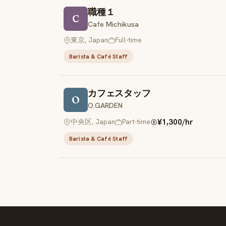
職種１
C
Cafe Michikusa
東京, Japan
Full-time
Barista & Café Staff
カフェスタッフ
O
O.GARDEN
¥1,300/hr
中央区, Japan
Part-time
Barista & Café Staff