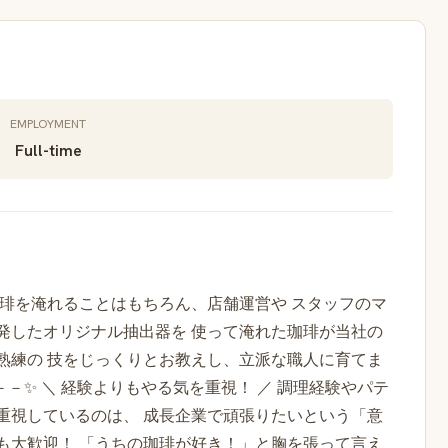
EMPLOYMENT
Full-time
 珈琲を淹れることはもちろん、店舗運営や スタッフのマ
発したオリジナル抽出器を 使って淹れた珈琲が当社の
熟練の 技をじっくりとお教えし、立派な職人に育てま
－✨ ＼ 経験よりもやる気を重視！ ／ 調理経験やパテ
重視しているのは、 成長企業で頑張りたいという「意
も大歓迎！ 「うちの珈琲が好き！」と胸を張って言え