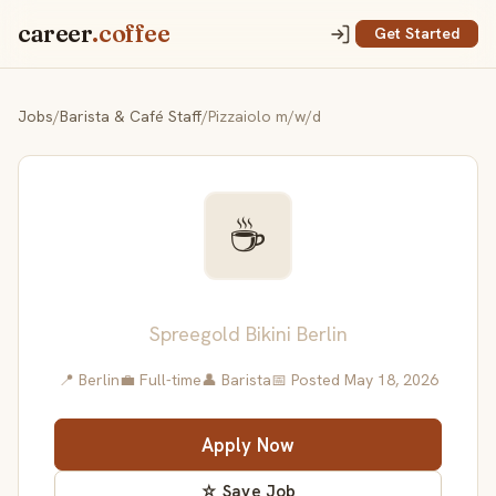
career
.coffee
Get Started
Jobs
/
Barista & Café Staff
/
Pizzaiolo m/w/d
☕
Pizzaiolo m/w/d
Spreegold Bikini Berlin
📍 Berlin
💼 Full-time
👤 Barista
📅 Posted May 18, 2026
Apply Now
☆ Save Job