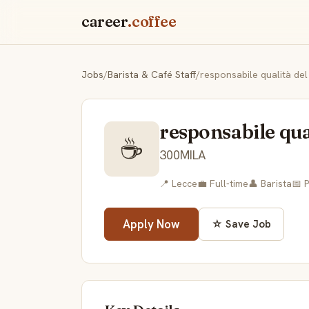
career
.coffee
Jobs
/
Barista & Café Staff
/
responsabile qualità del
responsabile qua
☕
300MILA
📍 Lecce
💼 Full-time
👤 Barista
📅 
Apply Now
☆ Save Job