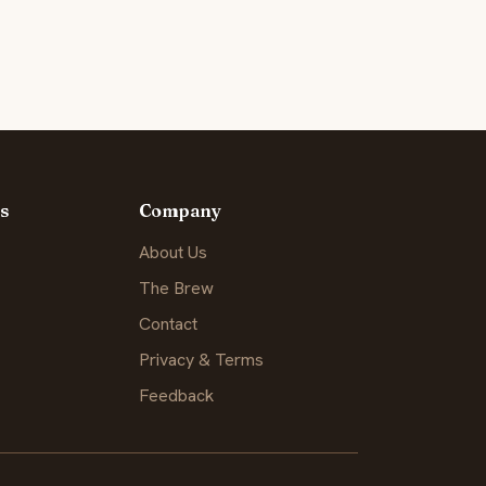
s
Company
About Us
The Brew
Contact
Privacy & Terms
Feedback