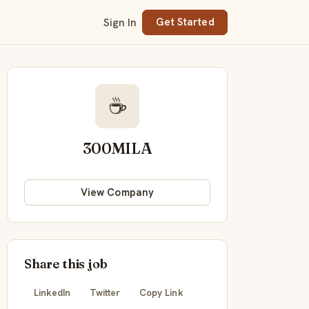
Sign In
Get Started
☕
300MILA
View Company
Share this job
LinkedIn
Twitter
Copy Link