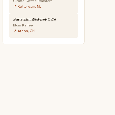
Giraffe Coffee Roasters
📍 Rotterdam, NL
Barista im Rösterei-Café
Blum Kaffee
📍 Arbon, CH