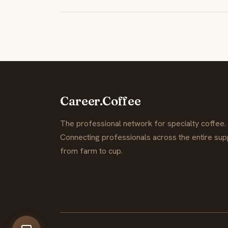
Career.Coffee
The professional network for specialty coffee.
Connecting professionals across the entire supp
from farm to cup.