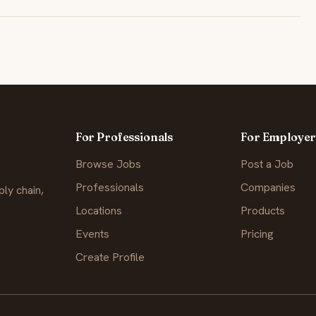
For Professionals
For Employer
Browse Jobs
Post a Job
Professionals
Companies
ly chain,
Locations
Products
Events
Pricing
Create Profile