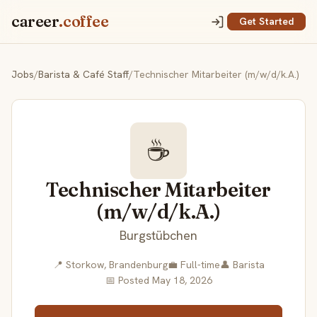
career
.coffee
Get Started
Jobs
/
Barista & Café Staff
/
Technischer Mitarbeiter (m/w/d/k.A.)
☕
Technischer Mitarbeiter
(m/w/d/k.A.)
Burgstübchen
📍 Storkow, Brandenburg
💼 Full-time
👤 Barista
📅 Posted May 18, 2026