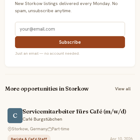
New Storkow listings delivered every Monday. No
spam, unsubscribe anytime.
Subscribe
Just an email — no account needed.
More opportunities in Storkow
View all
Servicemitarbeiter fürs Café (m/w/d)
C
Café Burgstübchen
Storkow, Germany
Part-time
Apr 10, 2026
Barista & Café Staff