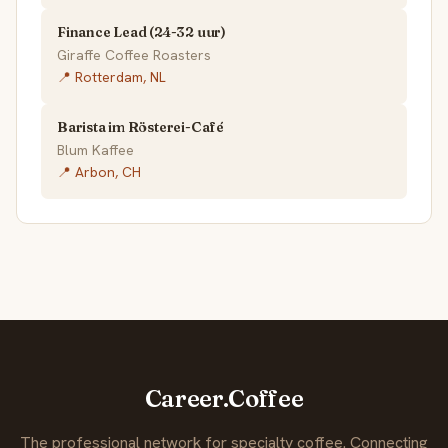
Finance Lead (24-32 uur)
Giraffe Coffee Roasters
📍 Rotterdam, NL
Barista im Rösterei-Café
Blum Kaffee
📍 Arbon, CH
Career.Coffee
The professional network for specialty coffee. Connecting