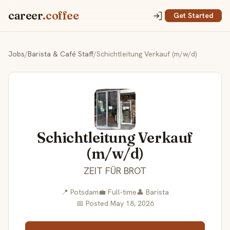
career
.coffee
Get Started
Jobs
/
Barista & Café Staff
/
Schichtleitung Verkauf (m/w/d)
Schichtleitung Verkauf
(m/w/d)
ZEIT FÜR BROT
📍 Potsdam
💼 Full-time
👤 Barista
📅 Posted May 18, 2026