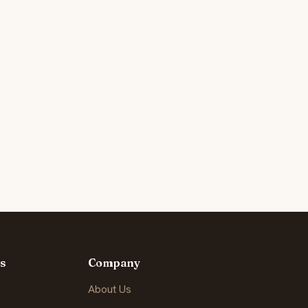
s
Company
About Us