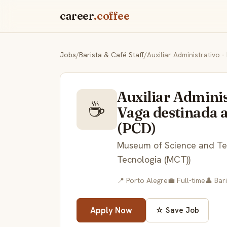
career
.coffee
Jobs
/
Barista & Café Staff
/
Auxiliar Administ
☕
Vaga destinada a
(PCD)
Museum of Science and Te
Tecnologia (MCT))
📍 Porto Alegre
💼 Full-time
👤 Bar
Apply Now
☆ Save Job