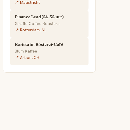
📍 Maastricht
Finance Lead (24-32 uur)
Giraffe Coffee Roasters
📍 Rotterdam, NL
Barista im Rösterei-Café
Blum Kaffee
📍 Arbon, CH