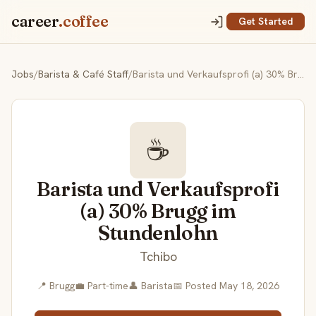
career
.coffee
Get Started
Jobs
/
Barista & Café Staff
/
Barista und Verkaufsprofi (a) 30% Brugg im Stundenlohn
☕
Barista und Verkaufsprofi
(a) 30% Brugg im
Stundenlohn
Tchibo
📍 Brugg
💼 Part-time
👤 Barista
📅 Posted May 18, 2026