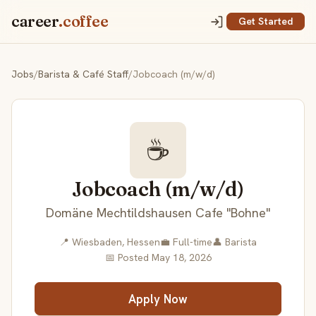
career
.coffee
Get Started
Jobs
/
Barista & Café Staff
/
Jobcoach (m/w/d)
☕
Jobcoach (m/w/d)
Domäne Mechtildshausen Cafe "Bohne"
📍 Wiesbaden, Hessen
💼 Full-time
👤 Barista
📅 Posted May 18, 2026
Apply Now