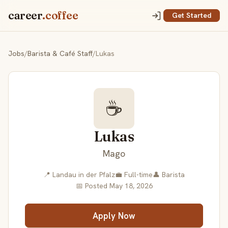
career
.coffee
Get Started
Jobs
/
Barista & Café Staff
/
Lukas
☕
Lukas
Mago
📍 Landau in der Pfalz
💼 Full-time
👤 Barista
📅 Posted May 18, 2026
Apply Now