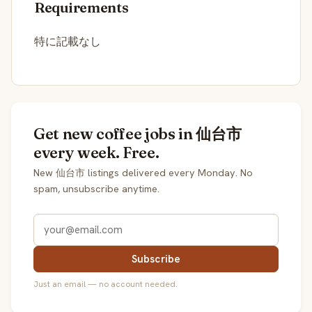
Requirements
特に記載なし
Get new coffee jobs in 仙台市
every week. Free.
New 仙台市 listings delivered every Monday. No
spam, unsubscribe anytime.
Subscribe
Just an email — no account needed.