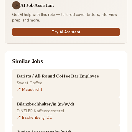
AI Job Assistant
☕
Get AI help with this role — tailored cover letters, interview
prep, and more.
Try AI Assistant
Similar Jobs
Barista / All-Round Coffee Bar Employee
Sweet Coffee
📍 Maastricht
Bilanzbuchhalter/in (m/w/d)
DINZLER Kaffeeroesterei
📍 Irschenberg, DE
Junior Accountant (m/w/d)