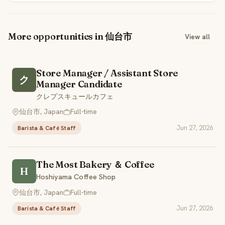
More opportunities in 仙台市
View all
Store Manager / Assistant Store
ク
Manager Candidate
クレプスキュールカフェ
仙台市, Japan
Full-time
Jun 27, 2026
Barista & Café Staff
The Most Bakery ＆ Coffee
H
Hoshiyama Coffee Shop
仙台市, Japan
Full-time
Jun 27, 2026
Barista & Café Staff