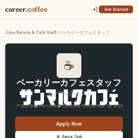
career
.coffee
Get Started
Jobs
/
Barista & Café Staff
/
ベーカリーカフェスタッフ
☕
ベーカリーカフェスタッフ
サンマルクカフェ
📍 仙台市
💼 Part-time
👤 Barista
📅 Posted May 18, 2026
Apply Now
☆ Save Job