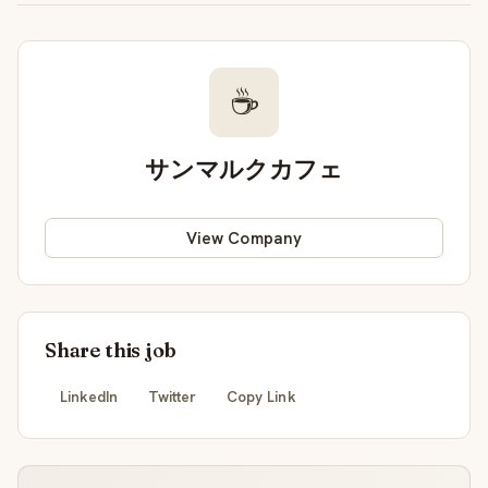
☕
サンマルクカフェ
View Company
Share this job
LinkedIn
Twitter
Copy Link