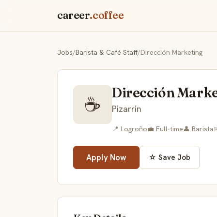
career
.coffee
Jobs
/
Barista & Café Staff
/
Dirección Marketing
Dirección Marke
☕
Pizarrin
📍 Logroño
💼 Full-time
👤 Barista

Apply Now
☆ Save Job