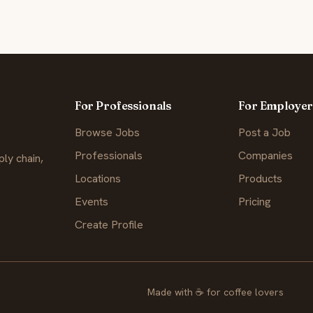
For Professionals
For Employer
Browse Jobs
Post a Job
Professionals
Companies
ly chain,
Locations
Products
Events
Pricing
Create Profile
Made with
☕
for coffee lovers