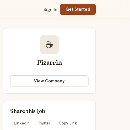
Sign In
Get Started
☕
Pizarrin
View Company
Share this job
LinkedIn
Twitter
Copy Link