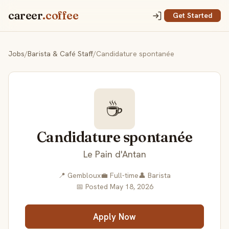
career
.coffee
Get Started
Jobs
/
Barista & Café Staff
/
Candidature spontanée
☕
Candidature spontanée
Le Pain d'Antan
📍 Gembloux
💼 Full-time
👤 Barista
📅 Posted May 18, 2026
Apply Now