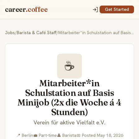
career
.coffee
Get Started
Jobs
/
Barista & Café Staff
/
Mitarbeiter*in Schulstation auf Basis Minijob (2x die Woche á 4 Stunden)
☕
Mitarbeiter*in
Schulstation auf Basis
Minijob (2x die Woche á 4
Stunden)
Verein für aktive Vielfalt e.V.
📍 Berlin
💼 Part-time
👤 Barista
📅 Posted May 18, 2026