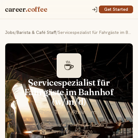
career
.coffee
Get Started
Jobs
/
Barista & Café Staff
/
Servicespezialist für Fahrgäste im Bahnhof (w/m/d)
☕
Servicespezialist für
Fahrgäste im Bahnhof
(w/m/d)
Rhine Tower (Rheinturm)
📍 Düsseldorf
💼 Full-time
👤 Barista
📅 Posted May 18, 2026