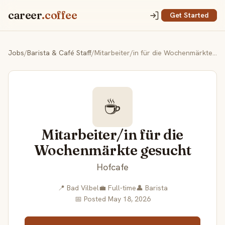
career
.coffee
Get Started
Jobs
/
Barista & Café Staff
/
Mitarbeiter/in für die Wochenmärkte gesucht
☕
Mitarbeiter/in für die
Wochenmärkte gesucht
Hofcafe
📍 Bad Vilbel
💼 Full-time
👤 Barista
📅 Posted May 18, 2026