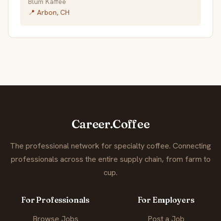
Blum Kaffee
📍 Arbon, CH
Career.Coffee
The professional network for specialty coffee. Connecting
professionals across the entire supply chain, from farm to
cup.
For Professionals
For Employers
Browse Jobs
Post a Job