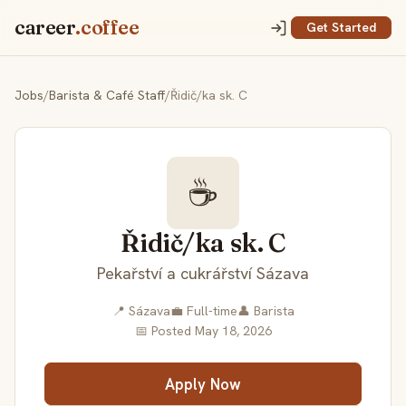
career
.coffee
Get Started
Jobs
/
Barista & Café Staff
/
Řidič/ka sk. C
☕
Řidič/ka sk. C
Pekařství a cukrářství Sázava
📍 Sázava
💼 Full-time
👤 Barista
📅 Posted May 18, 2026
Apply Now