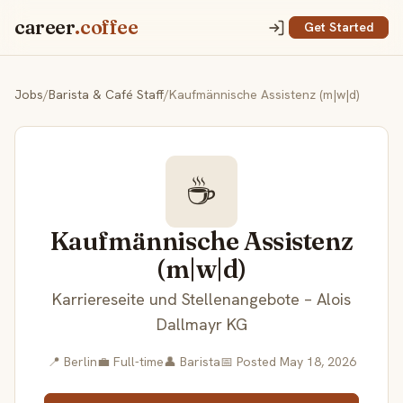
career
.coffee
Get Started
Jobs
/
Barista & Café Staff
/
Kaufmännische Assistenz (m|w|d)
☕
Kaufmännische Assistenz
(m|w|d)
Karriereseite und Stellenangebote – Alois
Dallmayr KG
📍 Berlin
💼 Full-time
👤 Barista
📅 Posted May 18, 2026