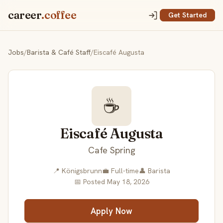
career
.coffee
Get Started
Jobs
/
Barista & Café Staff
/
Eiscafé Augusta
☕
Eiscafé Augusta
Cafe Spring
📍 Königsbrunn
💼 Full-time
👤 Barista
📅 Posted May 18, 2026
Apply Now