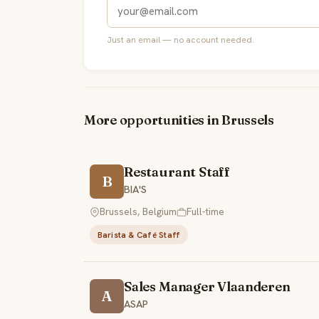
Just an email — no account needed.
More opportunities in Brussels
Restaurant Staff
B
BIA'S
Brussels, Belgium
Full-time
Barista & Café Staff
Sales Manager Vlaanderen
A
ASAP