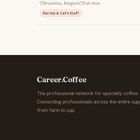
Bruxelles, Belgium
Full-time
Barista & Café Staff
Career.Coffee
The professional network for specialty coffee.
Connecting professionals across the entire supp
from farm to cup.