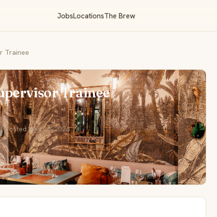
Jobs
Locations
The Brew
r Trainee
pervisor Trainee
 Posted May 18, 2026