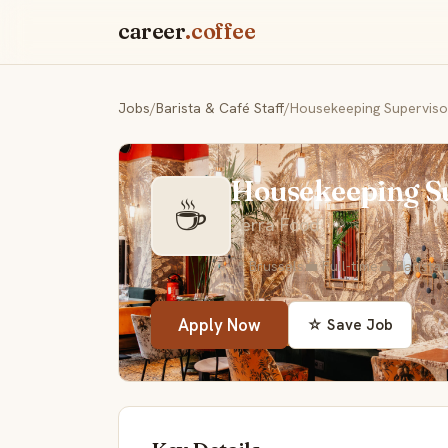
career
.coffee
Jobs
/
Barista & Café Staff
/
Housekeeping Superviso
Housekeeping Su
☕
Serra Food
📍 Brussels
💼 Full-time
👤 Barista

Apply Now
☆ Save Job