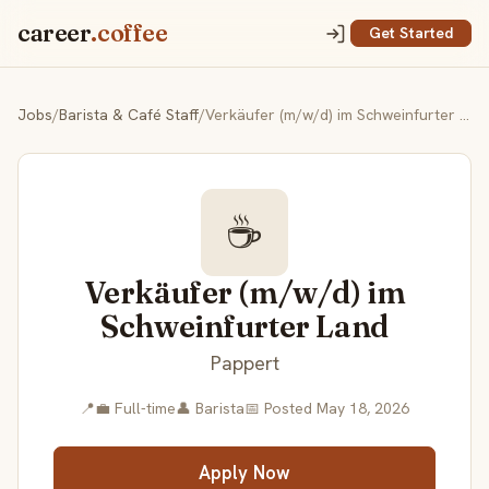
career
.coffee
Get Started
Jobs
/
Barista & Café Staff
/
Verkäufer (m/w/d) im Schweinfurter Land
☕
Verkäufer (m/w/d) im
Schweinfurter Land
Pappert
📍
💼 Full-time
👤 Barista
📅 Posted May 18, 2026
Apply Now